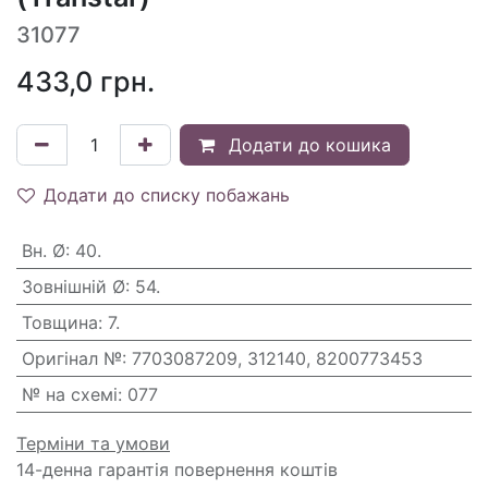
31077
433,0
грн.
Додати до кошика
Додати до списку побажань
Вн. Ø
:
40.
Зовнішній Ø
:
54.
Товщина
:
7.
Оригінал №
:
7703087209, 312140, 8200773453
№ на схемі
:
077
Терміни та умови
14-денна гарантія повернення коштів