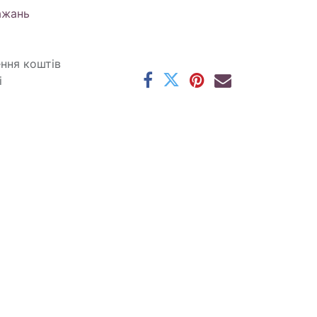
ажань
ення коштів
і