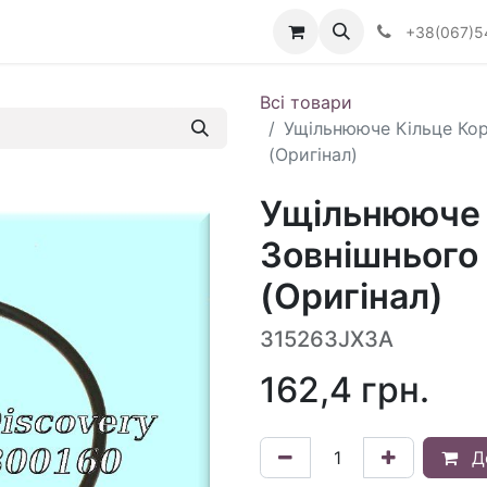
Визначити тип АКПП
+38(067)5
Всі товари
Ущільнююче Кільце Кор
(Оригінал)
Ущільнююче 
Зовнішнього 
(Оригінал)
315263JX3A
162,4
грн.
Д