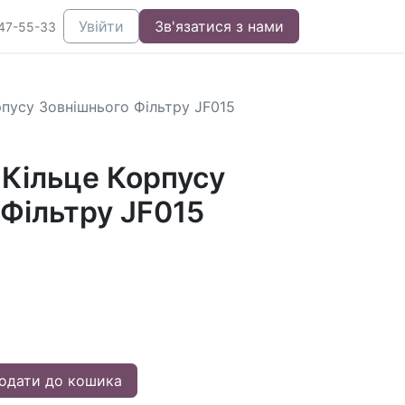
Увійти
Зв'язатися з нами
47-55-33
пусу Зовнішнього Фільтру JF015
Кільце Корпусу
Фільтру JF015
одати до кошика