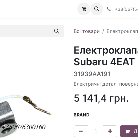
Визначити тип АКПП
+38(067)5
Всі товари
Електроклап
Електроклап
Subaru 4EAT 
31939AA191
Електричні деталі поверн
5 141,4
грн.
BRAND
Д