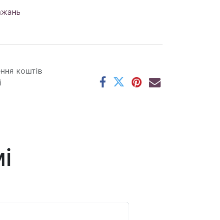
ажань
ення коштів
і
і