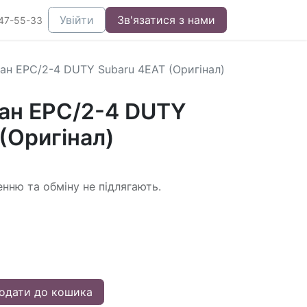
Увійти
Зв'язатися з нами
47-55-33
ан EPC/2-4 DUTY Subaru 4EAT (Оригінал)
ан EPC/2-4 DUTY
(Оригінал)
енню та обміну не підлягають.
одати до кошика