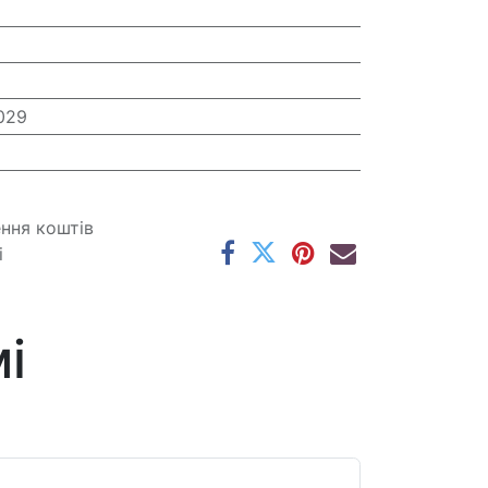
029
ення коштів
і
і