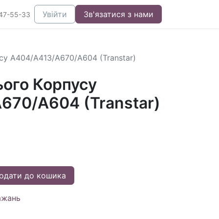
Увійти
Зв'язатися з нами
47-55-33
су A404/A413/A670/A604 (Transtar)
ього Корпусу
670/A604 (Transtar)
одати до кошика
ажань