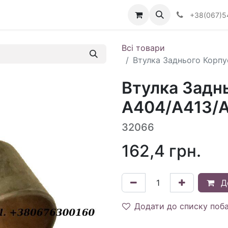
Визначити тип АКПП
+38(067)5
Всі товари
Втулка Заднього Корпу
Втулка Задн
A404/A413/A
32066
162,4
грн.
Д
Додати до списку поб