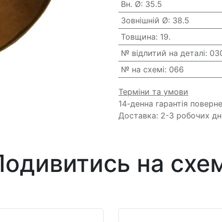
Вн. Ø
:
35.5
Зовнішній Ø
:
38.5
Товщина
:
19.
№ відлитий на деталі
:
03
№ на схемі
:
066
Терміни та умови
14-денна гарантія поверн
Доставка: 2-3 робочих дн
Подивитись на схем