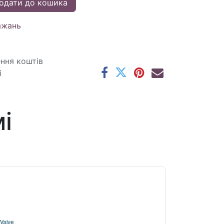
одати до кошика
ажань
ення коштів
і
і