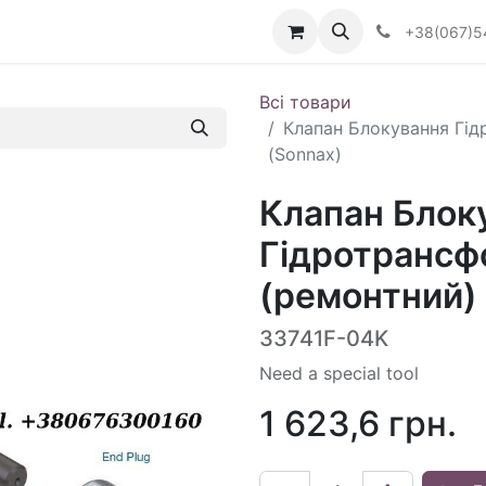
Визначити тип АКПП
+38(067)5
Всі товари
Клапан Блокування Гід
(Sonnax)
Клапан Блок
Гідротрансф
(ремонтний) 
33741F-04K
Need a special tool
1 623,6
грн.