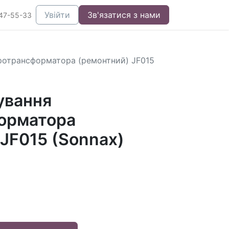
Увійти
Зв'язатися з нами
47-55-33
ротрансформатора (ремонтний) JF015
ування
орматора
JF015 (Sonnax)