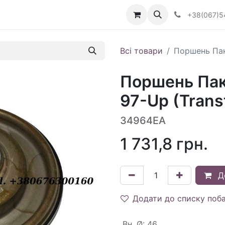
Визначити тип АКПП
+38(067)5
Всі товари
Поршень Пак
Поршень Пак
97-Up (Trans
34964EA
1 731,8
грн.
Д
Додати до списку поб
Вн. Ø
:
46.