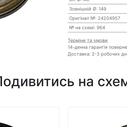
Зовнішній Ø
:
149
Оригінал №
:
24204957
№ на схемі
:
964
Терміни та умови
14-денна гарантія поверн
Доставка: 2-3 робочих дн
Подивитись на схем