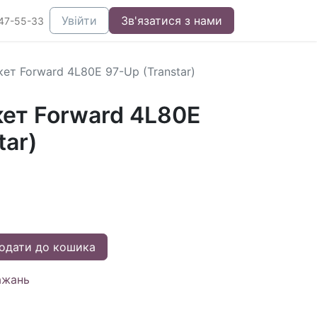
Увійти
Зв'язатися з нами
47-55-33
ет Forward 4L80E 97-Up (Transtar)
ет Forward 4L80E
tar)
одати до кошика
ажань