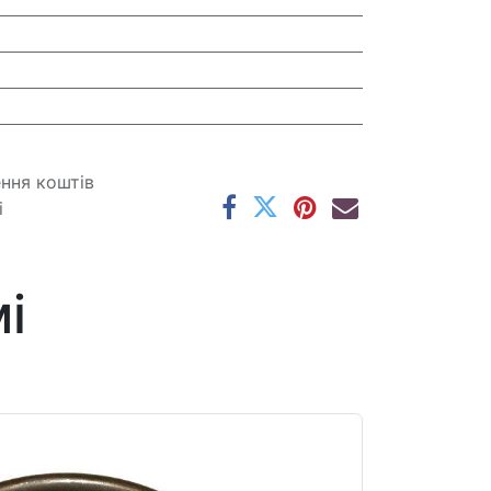
ення коштів
і
і