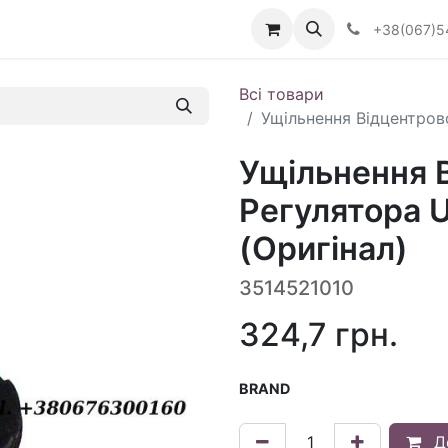
Визначити тип АКПП
+38(067)5
Всі товари
Ущільнення Відцентров
Ущільнення 
Регулятора 
(Оригінал)
3514521010
324,7
грн.
BRAND
Д