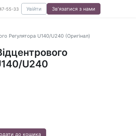
Увійти
Зв'язатися з нами
47-55-33
ого Регулятора U140/U240 (Оригінал)
Відцентрового
U140/U240
одати до кошика