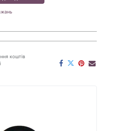
ажань
ення коштів
і