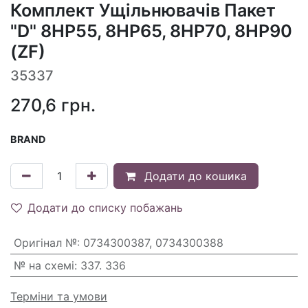
Комплект Ущільнювачів Пакет
"D" 8HP55, 8HP65, 8HP70, 8HP90
(ZF)
35337
270,6
грн.
BRAND
Додати до кошика
Додати до списку побажань
Оригінал №
:
0734300387, 0734300388
№ на схемі
:
337. 336
Терміни та умови