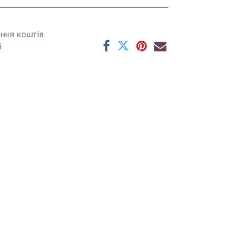
ення коштів
і