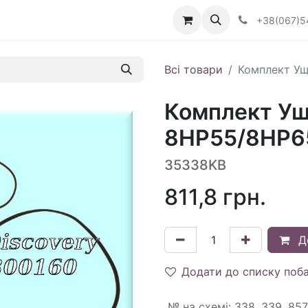
Визначити тип АКПП
+38(067)5
Всі товари
Комплект Ущ
Комплект Ущ
8HP55/8HP65
35338KB
811,8
грн.
Д
Додати до списку поб
№ на схемі
:
338, 339, 857