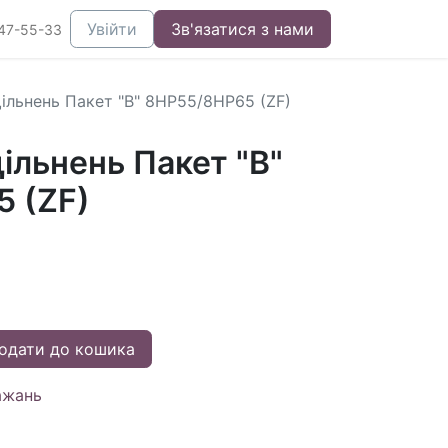
Увійти
Зв'язатися з нами
47-55-33
ільнень Пакет "B" 8HP55/8HP65 (ZF)
ільнень Пакет "B"
 (ZF)
одати до кошика
ажань