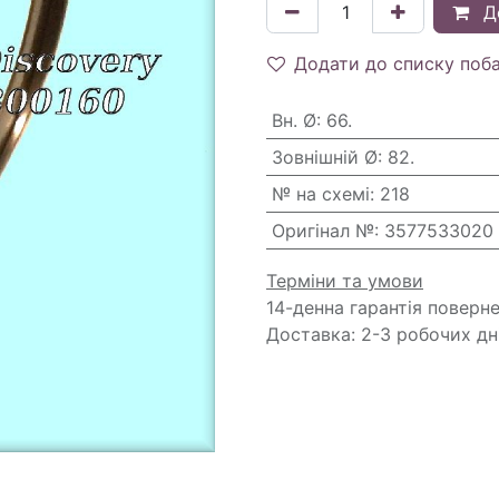
Д
Додати до списку поб
Вн. Ø
:
66.
Зовнішній Ø
:
82.
№ на схемі
:
218
Оригінал №
:
3577533020
Терміни та умови
14-денна гарантія поверн
Доставка: 2-3 робочих дн