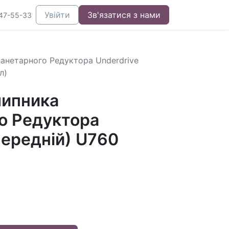
Увійти
Зв'язатися з нами
47-55-33
анетарного Редуктора Underdrive
л)
шипника
о Редуктора
передній) U760