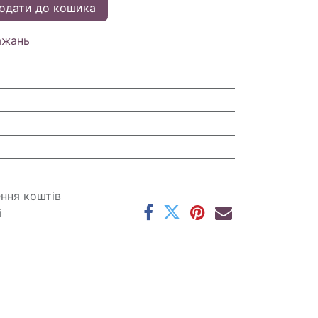
одати до кошика
ажань
ення коштів
і