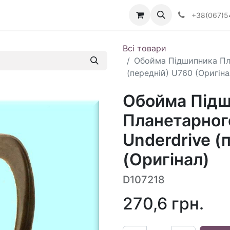
Визначити тип АКПП
+38(067)5
Всі товари
Обойма Підшипника Пл
(передній) U760 (Оригіна
Обойма Під
Планетарног
Underdrive (
(Оригінал)
D107218
270,6
грн.