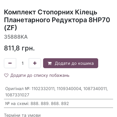
Комплект Стопорних Кілець
Планетарного Редуктора 8HP70
(ZF)
35888KA
811,8
грн.
Додати до кошика
Додати до списку побажань
Оригінал №
:
1102332011, 1109340004, 1087340011,
1087331027
№ на схемі
:
888. 889. 868. 892
Терміни та умови