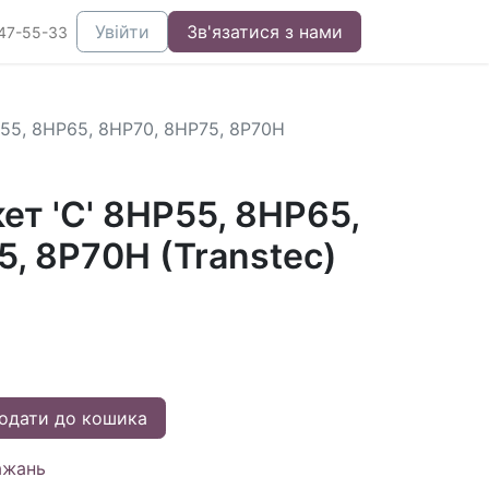
Увійти
Зв'язатися з нами
47-55-33
55, 8HP65, 8HP70, 8HP75, 8P70H
т 'C' 8HP55, 8HP65,
, 8P70H (Transtec)
одати до кошика
ажань