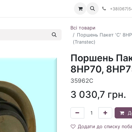
Визначити тип АКПП
+38(067)5
Всі товари
Поршень Пакет 'C' 8HP
(Transtec)
Поршень Паке
8HP70, 8HP75
35962C
3 030,7
грн.
Д
Додати до списку поб