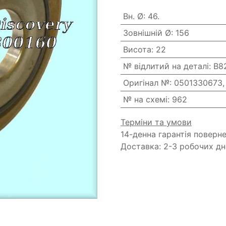
Вн. Ø
:
46.
Зовнішній Ø
:
156
Висота
:
22
№ відлитий на деталі
:
B8
Оригінал №
:
0501330673,
№ на схемі
:
962
Терміни та умови
14-денна гарантія поверн
Доставка: 2-3 робочих дн