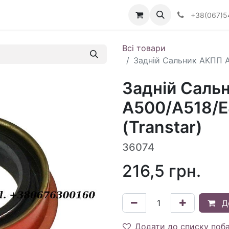
Визначити тип АКПП
+38(067)5
Всі товари
Задній Сальник АКПП A
Задній Саль
A500/A518/
(Transtar)
36074
216,5
грн.
Д
Додати до списку поб