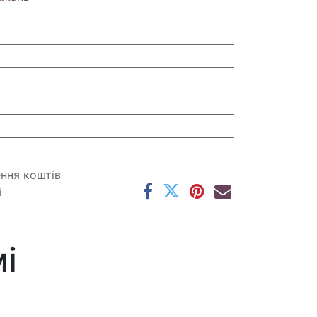
ення коштів
і
і