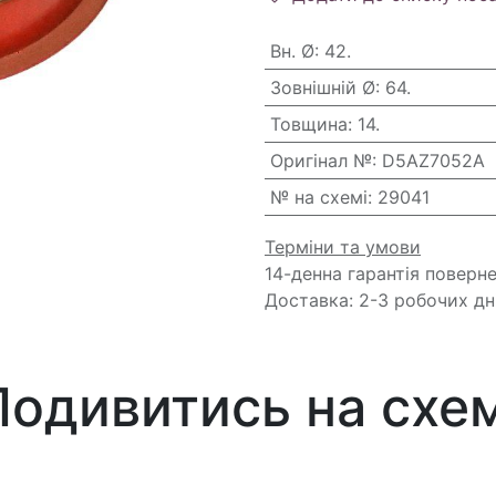
Вн. Ø
:
42.
Зовнішній Ø
:
64.
Товщина
:
14.
Оригінал №
:
D5AZ7052A
№ на схемі
:
29041
Терміни та умови
14-денна гарантія поверн
Доставка: 2-3 робочих дн
Подивитись на схем