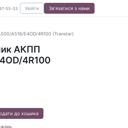
Увійти
Зв'язатися з нами
47-55-33
500/A518/E4OD/4R100 (Transtar)
ник АКПП
E4OD/4R100
одати до кошика
ажань