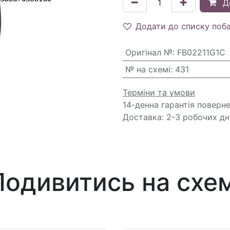
Д
Додати до списку поб
Оригінал №
:
FB02211G1C
№ на схемі
:
431
Терміни та умови
14-денна гарантія поверн
Доставка: 2-3 робочих дн
Подивитись на схем