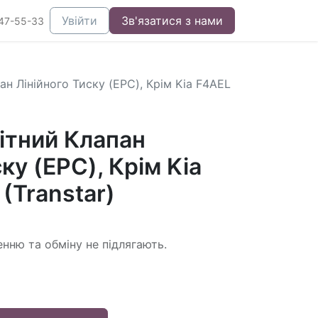
Увійти
Зв'язатися з нами
47-55-33
н Лінійного Тиску (EPC), Крім Kia F4AEL
ітний Клапан
ку (EPC), Крім Kia
(Transtar)
енню та обміну не підлягають.