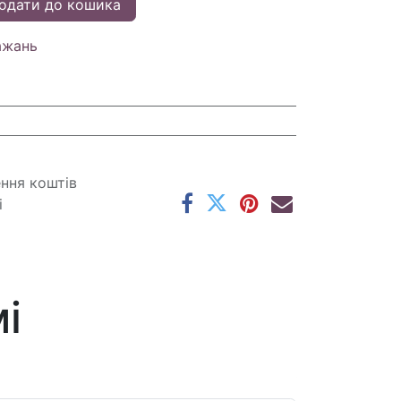
одати до кошика
ажань
ення коштів
і
і