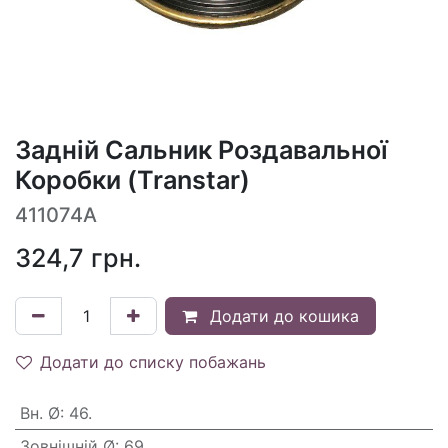
Задній Сальник Роздавальної
Коробки (Transtar)
411074A
324,7
грн.
Додати до кошика
Додати до списку побажань
Вн. Ø
:
46.
Зовнішній Ø
:
69.