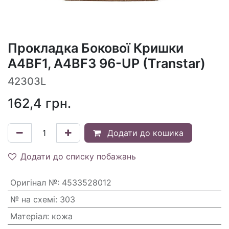
Прокладка Бокової Кришки
A4BF1, A4BF3 96-UP (Transtar)
42303L
162,4
грн.
Додати до кошика
Додати до списку побажань
Оригінал №
:
4533528012
№ на схемі
:
303
Матеріал
:
кожа