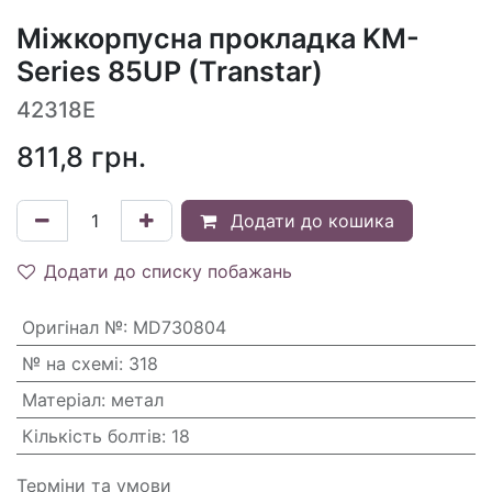
Міжкорпусна прокладка KM-
Series 85UP (Transtar)
42318E
811,8
грн.
Додати до кошика
Додати до списку побажань
Оригінал №
:
MD730804
№ на схемі
:
318
Матеріал
:
метал
Кількість болтів
:
18
Терміни та умови