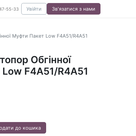
Увійти
Зв'язатися з нами
47-55-33
інної Муфти Пакет Low F4A51/R4A51
топор Обгінної
 Low F4A51/R4A51
одати до кошика