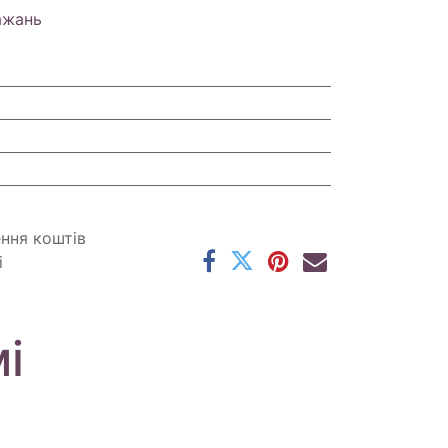
ажань
ення коштів
і
і