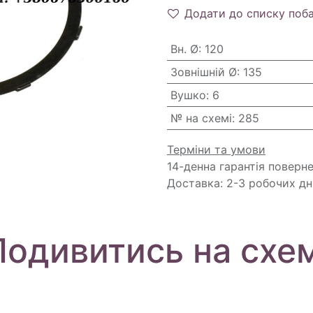
Додати до списку поб
Вн. Ø
:
120
Зовнішній Ø
:
135
Вушко
:
6
№ на схемі
:
285
Терміни та умови
14-денна гарантія поверн
Доставка: 2-3 робочих дн
Подивитись на схем