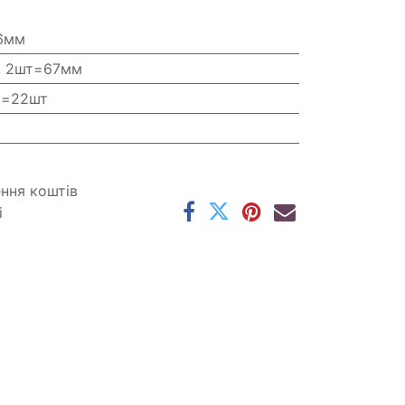
6мм
, 2шт=67мм
т=22шт
ення коштів
і