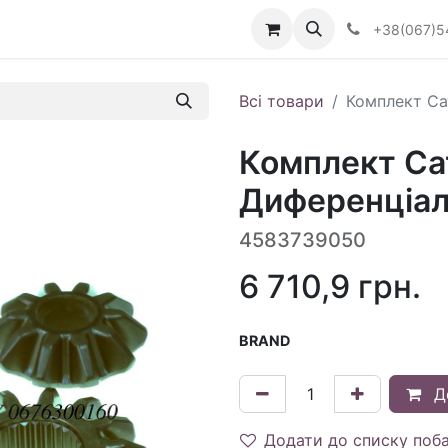
Визначити тип АКПП
+38(067)5
Всі товари
Комплект Са
Комплект Сат
Диференціал
4583739050
6 710,9
грн.
BRAND
Д
Додати до списку поб