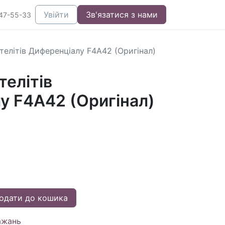
Увійти
Зв'язатися з нами
47-55-33
телітів Диференціалу F4A42 (Оригінал)
елітів
у F4A42 (Оригінал)
одати до кошика
ажань