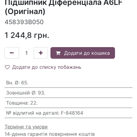
Підшипник Діференціала A6LF
(Оригінал)
458393B050
1 244,8
грн.
Додати до кошика
Додати до списку побажань
Вн. Ø
:
65.
Зовнішній Ø
:
93.
Товщина
:
22.
№ відлитий на деталі
:
F-848164
Терміни та умови
14-денна гарантія повернення коштів