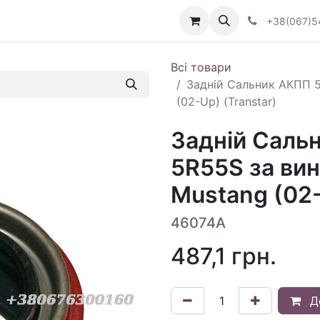
Визначити тип АКПП
+38(067)5
Всі товари
Задній Сальник АКПП 
(02-Up) (Transtar)
Задній Саль
5R55S за ви
Mustang (02-
46074A
487,1
грн.
Д