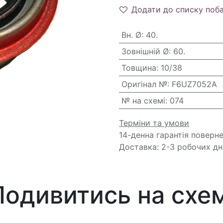
Додати до списку поб
Вн. Ø
:
40.
Зовнішній Ø
:
60.
Товщина
:
10/38
Оригінал №
:
F6UZ7052A
№ на схемі
:
074
Терміни та умови
14-денна гарантія поверн
Доставка: 2-3 робочих дн
Подивитись на схем