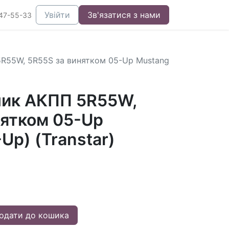
Увійти
Зв'язатися з нами
47-55-33
5R55W, 5R55S за винятком 05-Up Mustang
ник АКПП 5R55W,
нятком 05-Up
Up) (Transtar)
одати до кошика