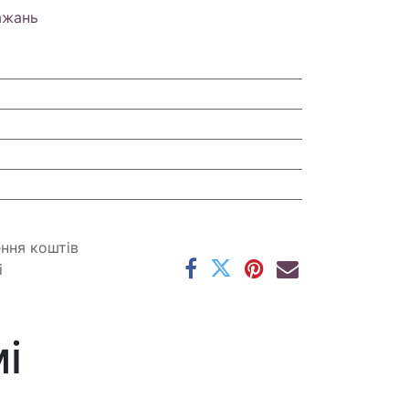
ажань
ення коштів
і
і