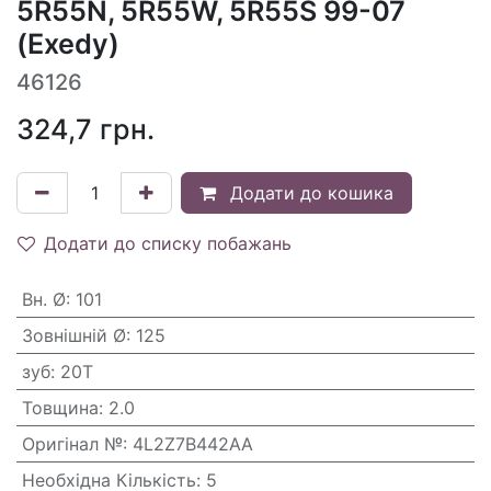
5R55N, 5R55W, 5R55S 99-07
(Exedy)
46126
324,7
грн.
Додати до кошика
Додати до списку побажань
Вн. Ø
:
101
Зовнішній Ø
:
125
зуб
:
20T
Товщина
:
2.0
Оригінал №
:
4L2Z7B442AA
Необхідна Кількість
:
5