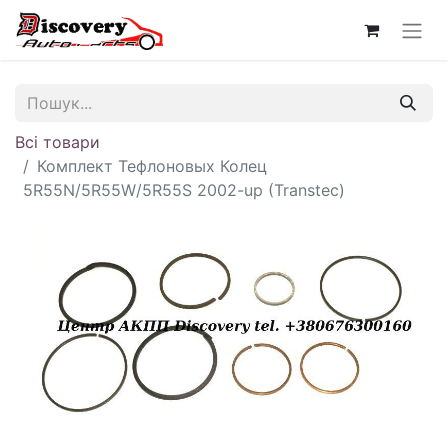
Всі товари
Комплект Тефлоновых Колец
5R55N/5R55W/5R55S 2002-up (Transtec)