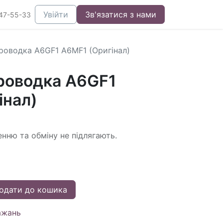
Увійти
Зв'язатися з нами
47-55-33
роводка A6GF1 A6MF1 (Оригінал)
роводка A6GF1
інал)
енню та обміну не підлягають.
одати до кошика
ажань