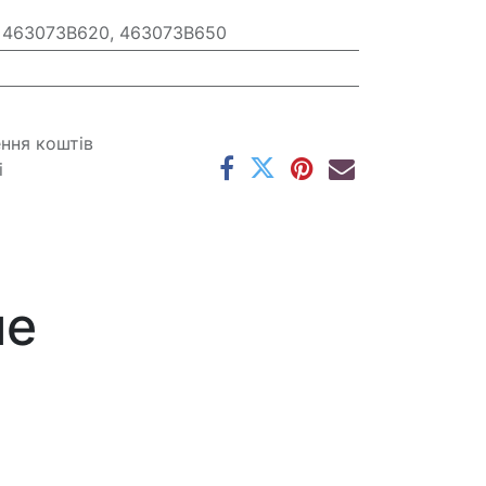
 463073B620, 463073B650
ення коштів
і
ме