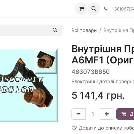
Визначити тип АКПП
+38(067)5
Всі товари
Внутрішня П
Внутрішня П
A6MF1 (Ориг
463073B650
Електричні деталі поверн
5 141,4
грн.
Д
Додати до списку поб