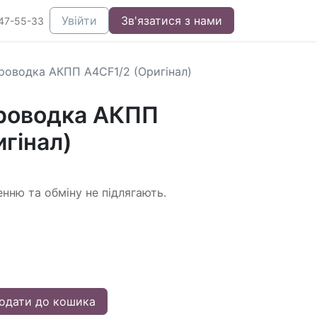
Увійти
Зв'язатися з нами
47-55-33
роводка АКПП A4CF1/2 (Оригінал)
роводка АКПП
гінал)
енню та обміну не підлягають.
одати до кошика