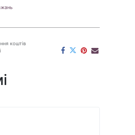
ажань
ення коштів
і
і