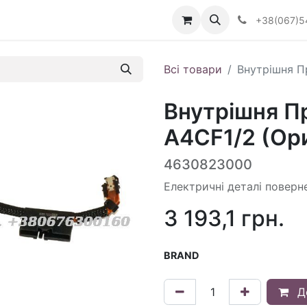
Визначити тип АКПП
+38(067)5
Всі товари
Внутрішня П
Внутрішня П
A4CF1/2 (Ори
4630823000
Електричні деталі поверн
3 193,1
грн.
BRAND
Д