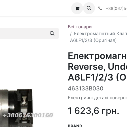
Визначити тип АКПП
+38(067)5
Всі товари
Електромагнітний Клапа
A6LF1/2/3 (Оригінал)
Електромагн
Reverse, Unde
A6LF1/2/3 (О
463133B030
Електричні деталі поверн
1 623,6
грн.
BRAND