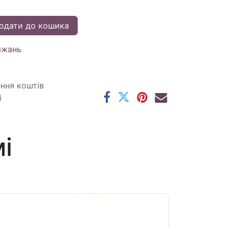
одати до кошика
ажань
ення коштів
і
і