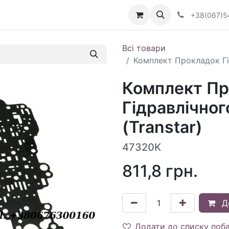
Визначити тип АКПП
+38(067)5
Всі товари
Комплект Прокладок Гі
Комплект Пр
Гідравлічно
(Transtar)
47320K
811,8
грн.
Д
Додати до списку поб