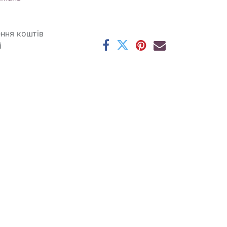
ення коштів
і