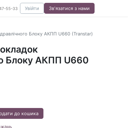
Увійти
Зв'язатися з нами
47-55-33
дравлічного Блоку АКПП U660 (Transtar)
окладок
го Блоку АКПП U660
одати до кошика
ажань