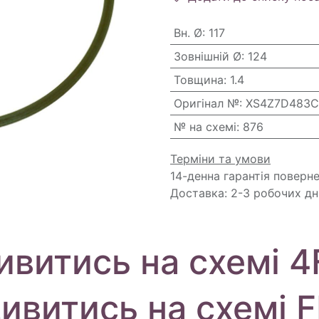
Вн. Ø
:
117
Зовнішній Ø
:
124
Товщина
:
1.4
Оригінал №
:
XS4Z7D483CB
№ на схемі
:
876
Терміни та умови
14-денна гарантія поверн
Доставка: 2-3 робочих дн
ивитись на схемі 4
ивитись на схемі 