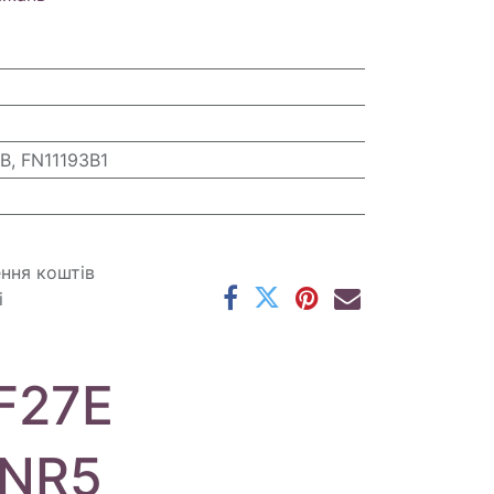
, FN11193B1
ення коштів
і
F27E
FNR5