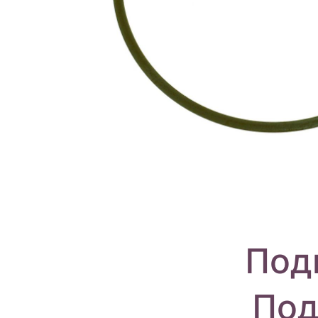
Под
Под