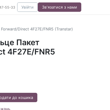
Увійти
Зв'язатися з нами
47-55-33
Forward/Direct 4F27E/FNR5 (Transtar)
льце Пакет
ct 4F27E/FNR5
одати до кошика
ажань