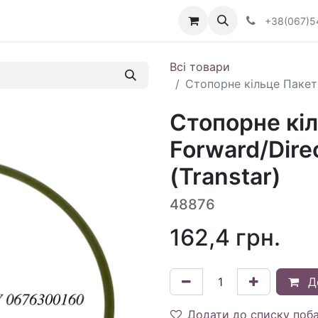
Визначити тип АКПП
+38(067)5
Всі товари
Стопорне кільце Пакет 
Стопорне кі
Forward/Dire
(Transtar)
48876
162,4
грн.
Д
Додати до списку поб