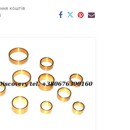
ення коштів
і