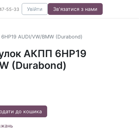
Увійти
Зв'язатися з нами
47-55-33
 6HP19 AUDI/VW/BMW (Durabond)
улок АКПП 6HP19
W (Durabond)
одати до кошика
ажань