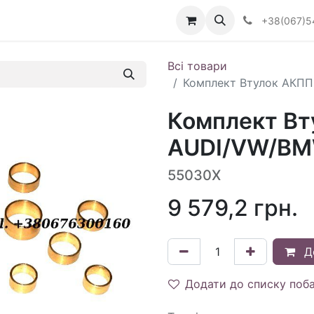
Визначити тип АКПП
+38(067)5
Всі товари
Комплект Втулок АКПП
Комплект Вт
AUDI/VW/BM
55030X
9 579,2
грн.
Д
Додати до списку поб