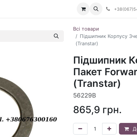
Визначити тип АКПП
+38(067)5
Всі товари
Підшипник Корпусу Зч
(Transtar)
Підшипник К
Пакет Forwa
(Transtar)
56229B
865,9
грн.
Д