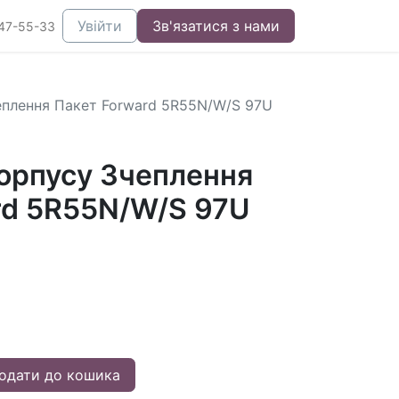
Увійти
Зв'язатися з нами
47-55-33
еплення Пакет Forward 5R55N/W/S 97U
орпусу Зчеплення
rd 5R55N/W/S 97U
одати до кошика