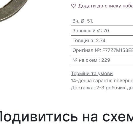
Додати до списку поб
Вн. Ø
:
51.
Зовнішній Ø
:
70.
Товщина
:
2.74
Оригінал №
:
F77Z7M153E
№ на схемі
:
229
Терміни та умови
14-денна гарантія поверн
Доставка: 2-3 робочих дн
Подивитись на схем