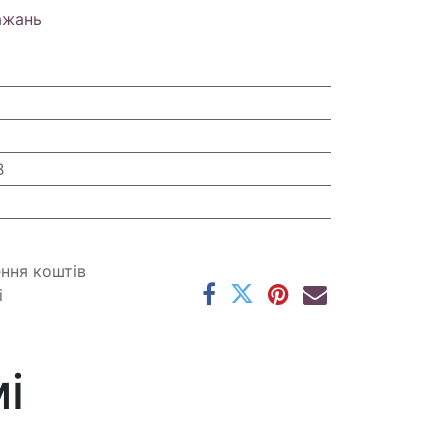
ажань
B
ення коштів
і
і