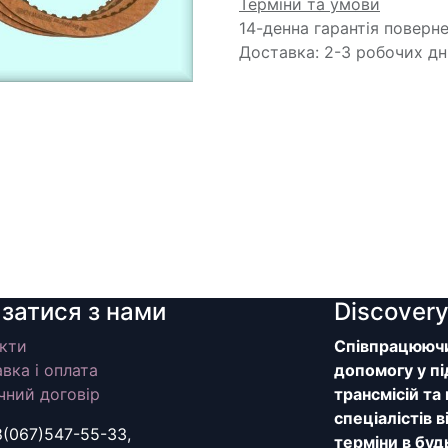
Терміни та умови
14-денна гарантія поверн
Доставка: 2-3 робочих дн
язатися з нами
Discover
кти
Співпрацюючи 
вка і оплата
допомогу у пі
чний договір
трансмісій та
спеціалістів 
8(067)547-55-33,
терміни в буд