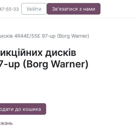
Увійти
Зв'язатися з нами
47-55-33
исків 4R44E/55E 97-up (Borg Warner)
икційних дисків
-up (Borg Warner)
одати до кошика
ажань