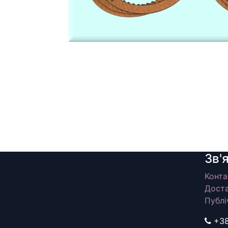
Зв'
Конта
Доста
Публі
+3