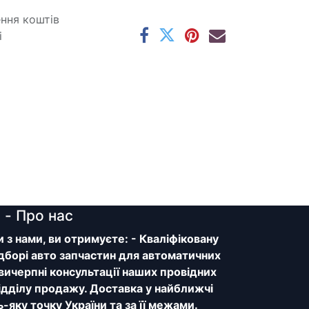
ення коштів
і
y
- Про нас
з нами, ви отримуєте: - Кваліфіковану
дборі авто запчастин для автоматичних
 вичерпні консультації наших провідних
відділу продажу. Доставка у найближчі
ь-яку точку України та за її межами.