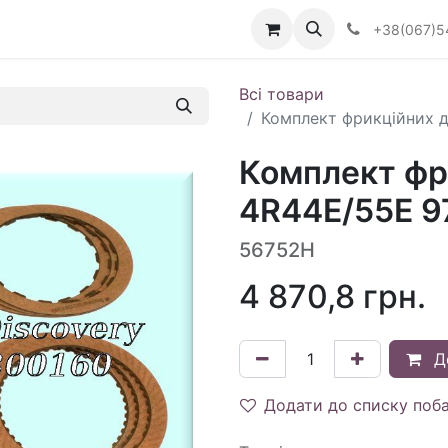
Визначити тип АКПП
+38(067)5
Всі товари
Комплект фрикційних д
Комплект фр
4R44E/55E 97
56752H
4 870,8
грн.
Д
Додати до списку поб