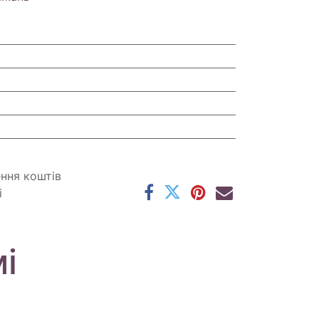
ення коштів
і
і