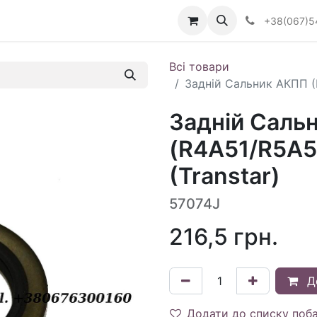
Визначити тип АКПП
+38(067)5
Всі товари
Задній Сальник АКПП (R
Задній Саль
(R4A51/R5A5
(Transtar)
57074J
216,5
грн.
Д
Додати до списку поб