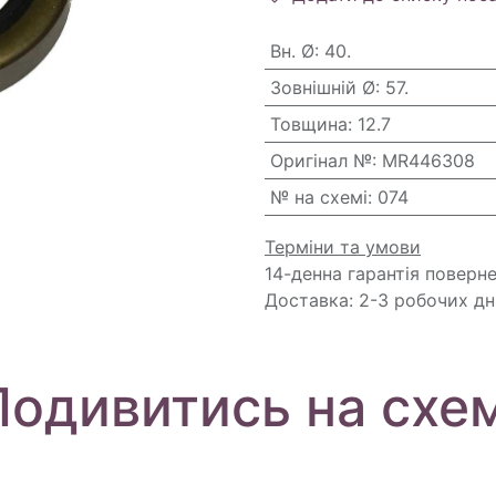
Вн. Ø
:
40.
Зовнішній Ø
:
57.
Товщина
:
12.7
Оригінал №
:
MR446308
№ на схемі
:
074
Терміни та умови
14-денна гарантія поверн
Доставка: 2-3 робочих дн
Подивитись на схем