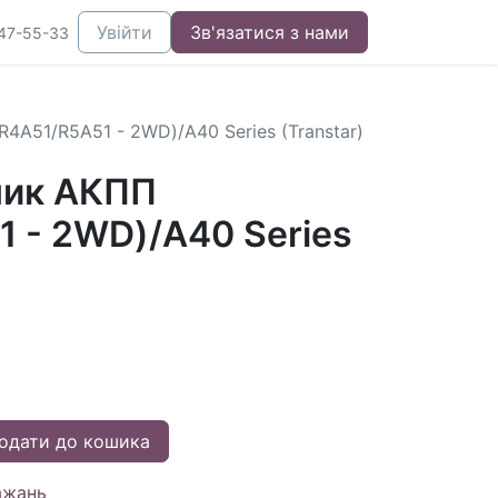
Увійти
Зв'язатися з нами
47-55-33
4A51/R5A51 - 2WD)/A40 Series (Transtar)
ник АКПП
1 - 2WD)/A40 Series
одати до кошика
ажань