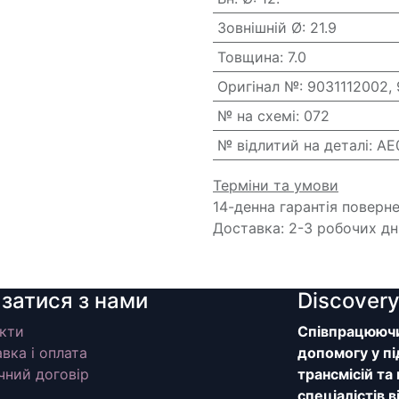
Зовнішній Ø
:
21.9
Товщина
:
7.0
Оригінал №
:
9031112002,
№ на схемі
:
072
№ відлитий на деталі
:
AE
Терміни та умови
14-денна гарантія поверн
Доставка: 2-3 робочих дн
язатися з нами
Discover
кти
Співпрацюючи 
вка і оплата
допомогу у пі
чний договір
трансмісій та
спеціалістів 