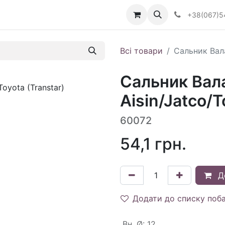
Визначити тип АКПП
+38(067)5
Всі товари
Сальник Вала
Сальник Вал
Aisin/Jatco/T
60072
54,1
грн.
Д
Додати до списку поб
Вн. Ø
:
12.