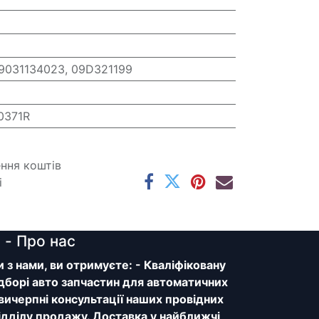
 9031134023, 09D321199
0371R
ення коштів
і
y
- Про нас
з нами, ви отримуєте: - Кваліфіковану
дборі авто запчастин для автоматичних
 вичерпні консультації наших провідних
відділу продажу. Доставка у найближчі