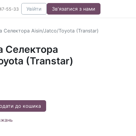
Увійти
Зв'язатися з нами
47-55-33
 Селектора Aisin/Jatco/Toyota (Transtar)
а Селектора
oyota (Transtar)
одати до кошика
ажань