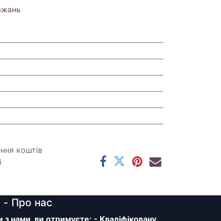
ажань
ення коштів
і
y
- Про нас
з нами, ви отримуєте: - Кваліфіковану