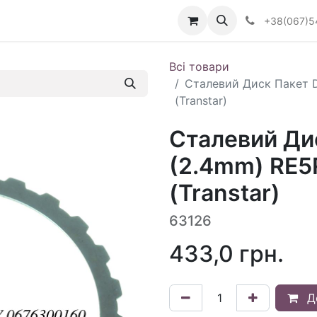
Визначити тип АКПП
+38(067)5
Всі товари
Сталевий Диск Пакет 
(Transtar)
Сталевий Дис
(2.4mm) RE5
(Transtar)
63126
433,0
грн.
Д