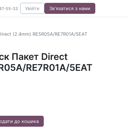
Увійти
Зв'язатися з нами
47-55-33
Direct (2.4mm) RE5R05A/RE7R01A/5EAT
к Пакет Direct
R05A/RE7R01A/5EAT
одати до кошика