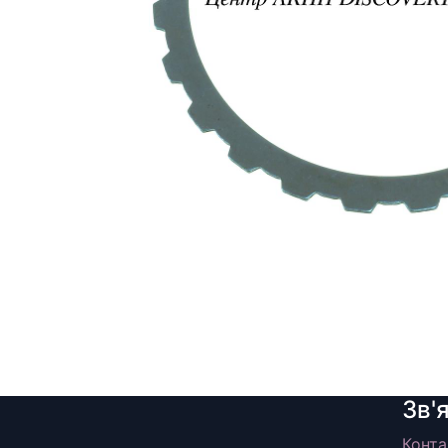
Зв'
Конта