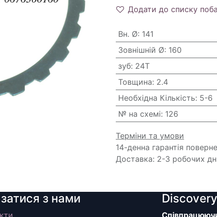
Додати до списку поб
Вн. Ø
:
141
Зовнішній Ø
:
160
зуб
:
24T
Товщина
:
2.4
Необхідна Кількість
:
5-6
№ на схемі
:
126
Терміни та умови
14-денна гарантія поверн
Доставка: 2-3 робочих дн
язатися з нами
Discover
кти
Співпрацюючи 