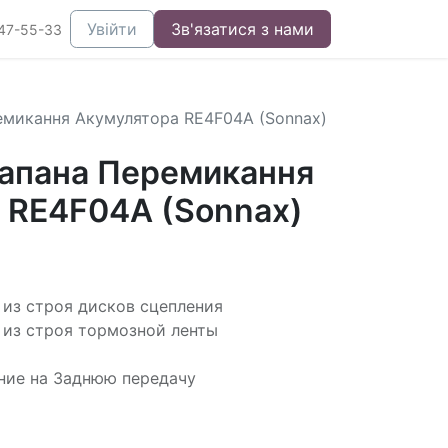
Увійти
Зв'язатися з нами
47-55-33
емикання Акумулятора RE4F04A (Sonnax)
апана Перемикання
 RE4F04A (Sonnax)
из строя дисков сцепления
из строя тормозной ленты
ние на Заднюю передачу