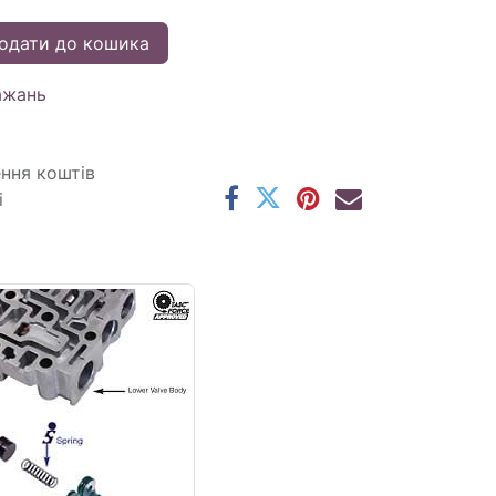
одати до кошика
ажань
ення коштів
і