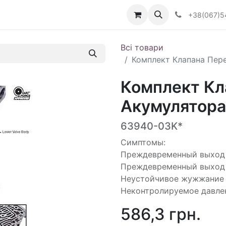
Визначити тип АКПП
+38(067)5
Всі товари
Комплект Клапана Пер
Комплект Кл
Акумулятора
63940-03K*
Симптомы:
Преждевременный выход 
Преждевременный выход 
Неустойчивое жужжание
Неконтролируемое давле
586,3
грн.