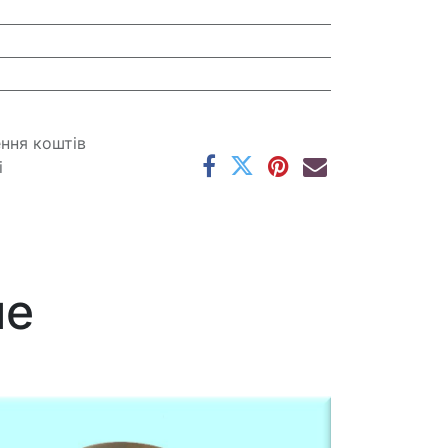
ення коштів
і
ме