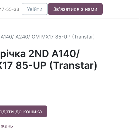
Увійти
Зв'язатися з нами
47-55-33
A140/ A240/ GM MX17 85-UP (Transtar)
річка 2ND A140/
17 85-UP (Transtar)
одати до кошика
ажань