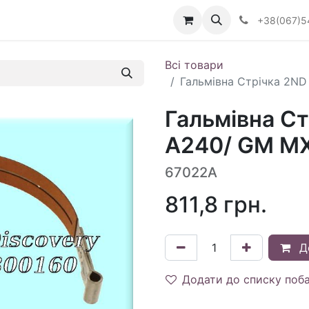
Визначити тип АКПП
+38(067)5
Всі товари
Гальмівна Стрічка 2ND 
Гальмівна Ст
A240/ GM MX
67022A
811,8
грн.
Д
Додати до списку поб