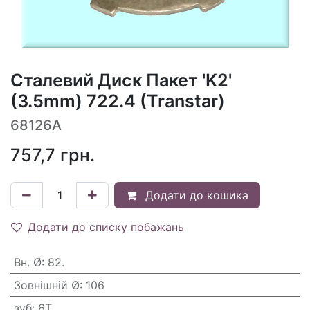
Сталевий Диск Пакет 'K2'
(3.5mm) 722.4 (Transtar)
68126A
757,7
грн.
Додати до кошика
Додати до списку побажань
Вн. Ø
:
82.
Зовнішній Ø
:
106
зуб
:
6T