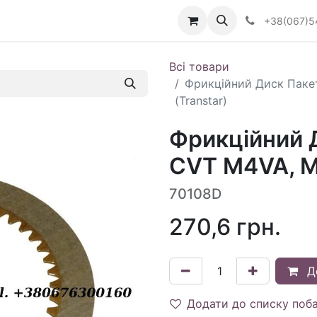
Визначити тип АКПП
+38(067)5
Всі товари
Фрикційний Диск Пакет
(Transtar)
Фрикційний Д
CVT M4VA, ML
70108D
270,6
грн.
Д
Додати до списку поб