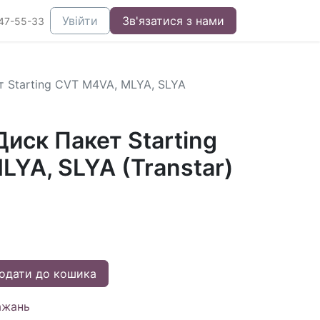
Увійти
Зв'язатися з нами
47-55-33
 Starting CVT M4VA, MLYA, SLYA
иск Пакет Starting
YA, SLYA (Transtar)
одати до кошика
ажань