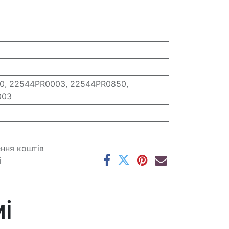
, 22544PR0003, 22544PR0850,
003
ення коштів
і
і