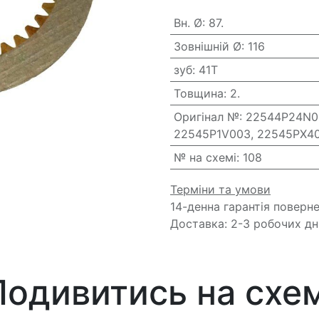
Вн. Ø
:
87.
Зовнішній Ø
:
116
зуб
:
41T
Товщина
:
2.
Оригінал №
:
22544P24N00
22545P1V003, 22545PX4
№ на схемі
:
108
Терміни та умови
14-денна гарантія поверн
Доставка: 2-3 робочих дн
Подивитись на схем