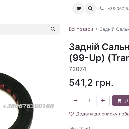
Визначити тип АКПП
+38(067)5
Всі товари
Задній Саль
Задній Саль
(99-Up) (Tra
72074
541,2
грн.
Д
Додати до списку поб
Вн. Ø
:
50.