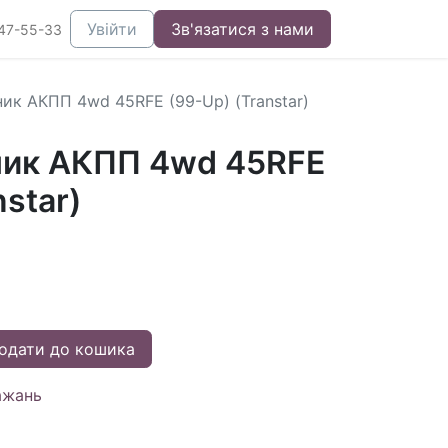
Увійти
Зв'язатися з нами
47-55-33
ник АКПП 4wd 45RFE (99-Up) (Transtar)
ник АКПП 4wd 45RFE
nstar)
одати до кошика
ажань