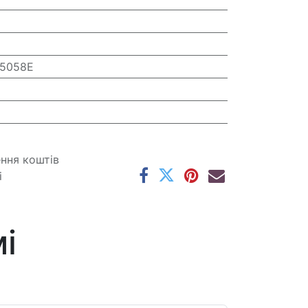
5058E
ення коштів
і
і