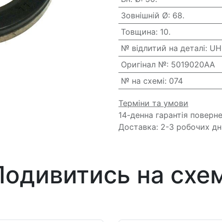
Зовнішній Ø
:
68.
Товщина
:
10.
№ відлитий на деталі
:
UH
Оригінал №
:
5019020AA
№ на схемі
:
074
Терміни та умови
14-денна гарантія поверн
Доставка: 2-3 робочих дн
Подивитись на схем