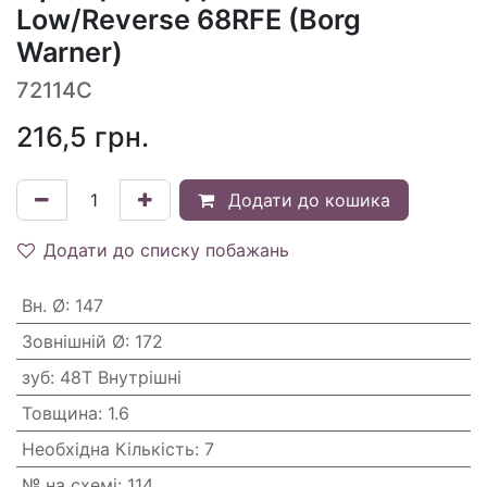
Low/Reverse 68RFE (Borg
Warner)
72114C
216,5
грн.
Додати до кошика
Додати до списку побажань
Вн. Ø
:
147
Зовнішній Ø
:
172
зуб
:
48T Внутрішні
Товщина
:
1.6
Необхідна Кількість
:
7
№ на схемі
:
114