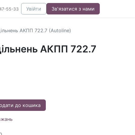
Увійти
Зв'язатися з нами
47-55-33
льнень АКПП 722.7 (Autoline)
ільнень АКПП 722.7
одати до кошика
ажань
0