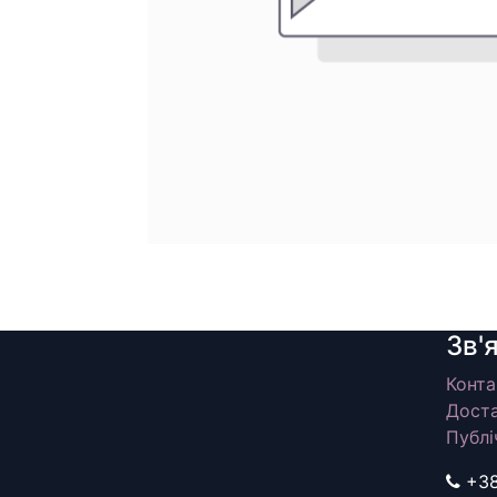
Зв'
Конта
Доста
Публі
+3