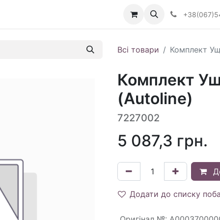
Визначити тип АКПП
+38(067)5
Всі товари
Комплект Ущі
Комплект Ущ
(Autoline)
7227002
5 087,3
грн.
Д
Додати до списку поб
Оригінал №
:
A000370000