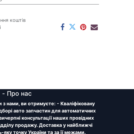
ення коштів
і
y
- Про нас
з нами, ви отримуєте: - Кваліфіковану
дборі авто запчастин для автоматичних
 вичерпні консультації наших провідних
відділу продажу. Доставка у найближчі
ь-яку точку України та за її межами.