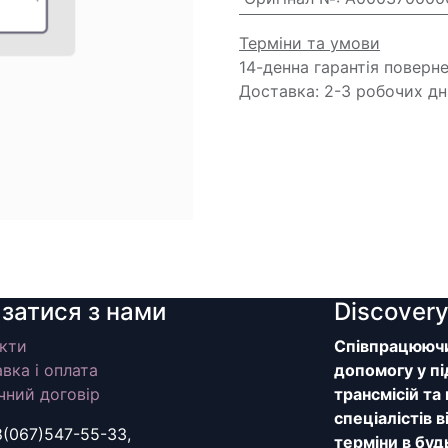
Терміни та умови
14-денна гарантія поверн
Доставка: 2-3 робочих дн
язатися з нами
Discover
кти
Співпрацюючи 
вка і оплата
допомогу у пі
чний договір
трансмісій та
спеціалістів 
8(067)547-55-33,
терміни в буд