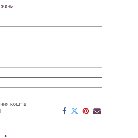
ажань
ення коштів
і