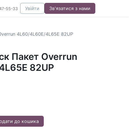
Увійти
Зв'язатися з нами
47-55-33
Overrun 4L60/4L60E/4L65E 82UP
ск Пакет Overrun
4L65E 82UP
одати до кошика