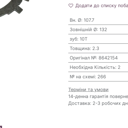
Додати до списку поб
Вн. Ø
:
107.7
Зовнішній Ø
:
132
зуб
:
10T
Товщина
:
2.3
Оригінал №
:
8642154
Необхідна Кількість
:
2
№ на схемі
:
266
Терміни та умови
14-денна гарантія поверн
Доставка: 2-3 робочих дн