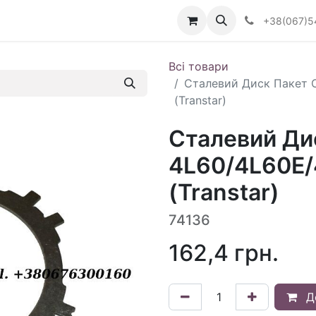
Визначити тип АКПП
+38(067)5
Всі товари
Сталевий Диск Пакет 
(Transtar)
Сталевий Ди
4L60/4L60E/
(Transtar)
74136
162,4
грн.
Д