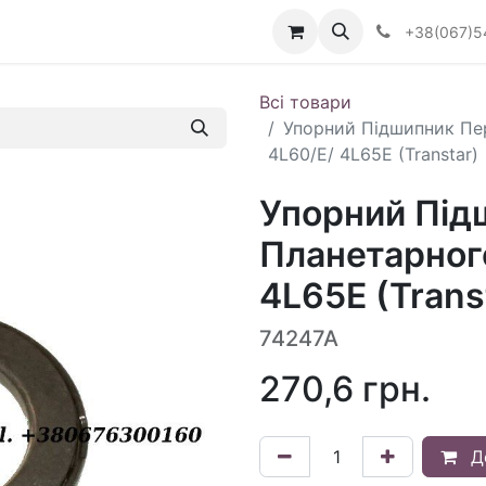
Визначити тип АКПП
+38(067)5
Всі товари
Упорний Підшипник Пе
4L60/E/ 4L65E (Transtar)
Упорний Під
Планетарног
4L65E (Trans
74247A
270,6
грн.
Д