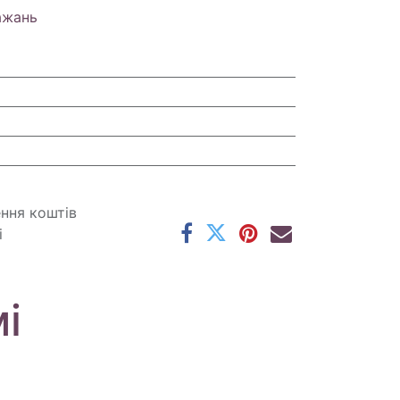
ажань
ення коштів
і
і