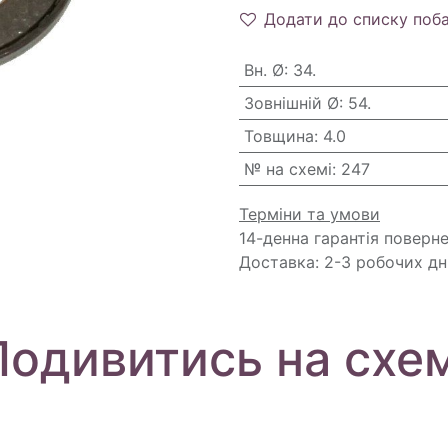
Додати до списку поб
Вн. Ø
:
34.
Зовнішній Ø
:
54.
Товщина
:
4.0
№ на схемі
:
247
Терміни та умови
14-денна гарантія поверн
Доставка: 2-3 робочих дн
Подивитись на схем