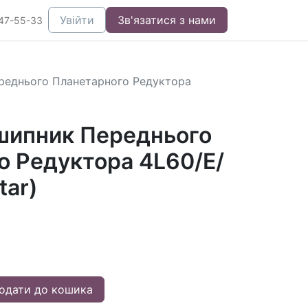
Увійти
Зв'язатися з нами
47-55-33
реднього Планетарного Редуктора
шипник Переднього
о Редуктора 4L60/E/
tar)
одати до кошика