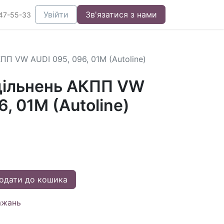
Увійти
Зв'язатися з нами
47-55-33
ПП VW AUDI 095, 096, 01M (Autoline)
щільнень АКПП VW
6, 01M (Autoline)
одати до кошика
ажань