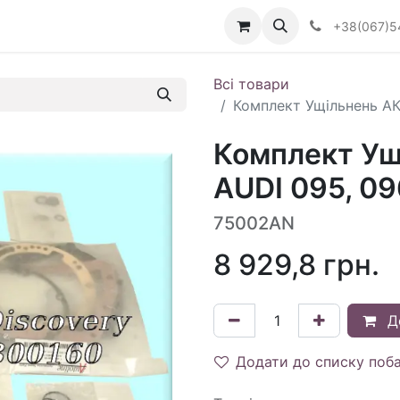
Визначити тип АКПП
+38(067)5
Всі товари
Комплект Ущільнень АК
Комплект У
AUDI 095, 09
75002AN
8 929,8
грн.
Д
Додати до списку поб