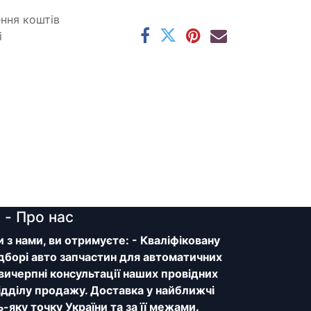
ення коштів
і
y
- Про нас
з нами, ви отримуєте: - Кваліфіковану
дборі авто запчастин для автоматичних
 вичерпні консультації наших провідних
відділу продажу. Доставка у найближчі
ь-яку точку України та за її межами.