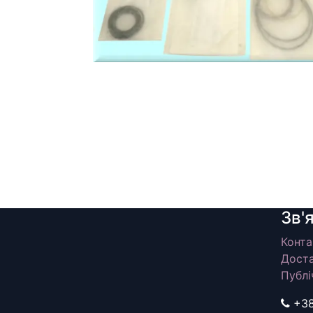
Зв'
Конта
Доста
Публі
+3