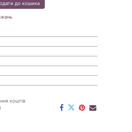
одати до кошика
ажань
ення коштів
і