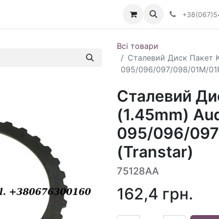
Визначити тип АКПП
+38(067)5
Всі товари
Сталевий Диск Пакет K
095/096/097/098/01M/01P
Сталевий Дис
(1.45mm) Au
095/096/097
(Transtar)
75128AA
162,4
грн.