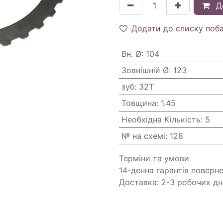
Д
Додати до списку поб
Вн. Ø
:
104
Зовнішній Ø
:
123
зуб
:
32T
Товщина
:
1.45
Необхідна Кількість
:
5
№ на схемі
:
128
Терміни та умови
14-денна гарантія поверн
Доставка: 2-3 робочих дн