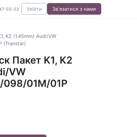
Увійти
Зв'язатися з нами
47-55-33
1, K2 (1.45mm) Audi/VW
 (Transtar)
к Пакет K1, K2
di/VW
/098/01M/01P