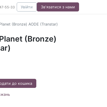
Увійти
Зв'язатися з нами
47-55-33
Planet (Bronze) AODE (Transtar)
Planet (Bronze)
ar)
одати до кошика
ажань