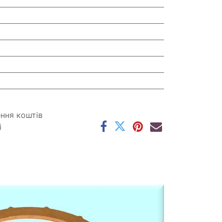
ення коштів
і