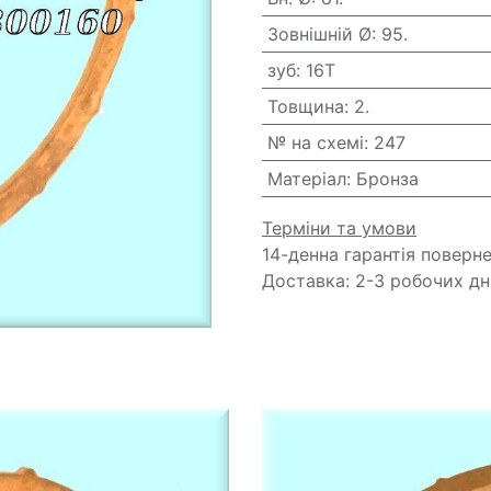
Зовнішній Ø
:
95.
зуб
:
16T
Товщина
:
2.
№ на схемі
:
247
Матеріал
:
Бронза
Терміни та умови
14-денна гарантія поверн
Доставка: 2-3 робочих дн