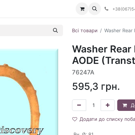
Визначити тип АКПП
+38(067)5
Всі товари
Washer Rear 
Washer Rear 
AODE (Transt
76247A
595,3
грн.
Д
Додати до списку поб
Вн. Ø
:
81.