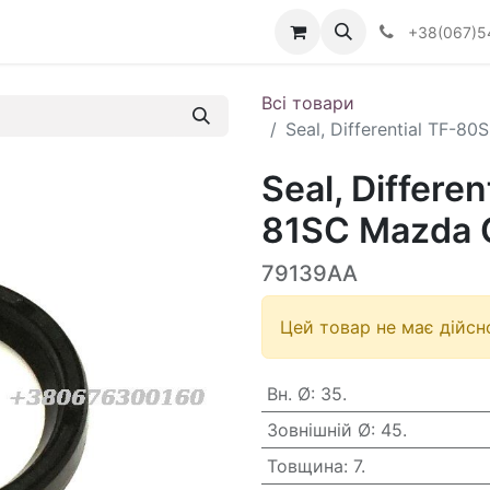
Визначити тип АКПП
+38(067)5
Всі товари
Seal, Differential TF-
Seal, Differe
81SC Mazda 
79139AA
Цей товар не має дійсно
Вн. Ø
:
35.
Зовнішній Ø
:
45.
Товщина
:
7.