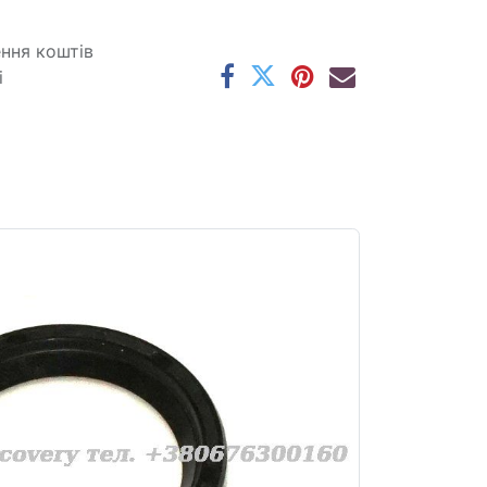
ення коштів
і