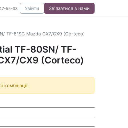
Увійти
Зв'язатися з нами
47-55-33
80SN/ TF-81SC Mazda CX7/CX9 (Corteco)
ntial TF-80SN/ TF-
CX7/CX9 (Corteco)
ї комбінації.