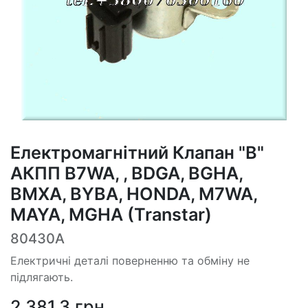
Електромагнітний Клапан "B"
АКПП B7WA, , BDGA, BGHA,
BMXA, BYBA, HONDA, M7WA,
MAYA, MGHA (Transtar)
80430A
Електричні деталі поверненню та обміну не
підлягають.
2 381,3
грн.