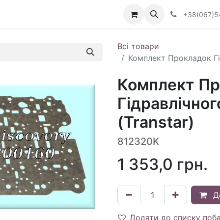
Визначити тип АКПП
+38(067)5
Всі товари
Комплект Прокладок Гі
Комплект Пр
Гідравлічно
(Transtar)
812320K
1 353,0
грн.
Д
Додати до списку поб