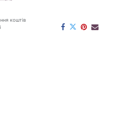
ення коштів
і