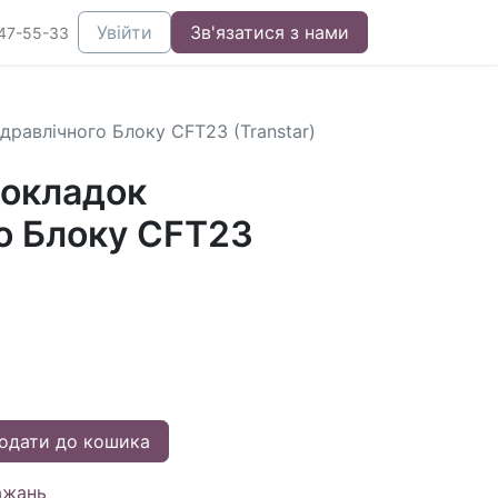
Увійти
Зв'язатися з нами
47-55-33
дравлічного Блоку CFT23 (Transtar)
окладок
го Блоку CFT23
одати до кошика
ажань