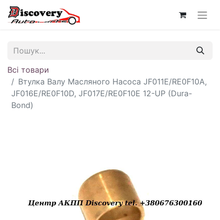
Всі товари
Втулка Валу Масляного Насоса JF011E/RE0F10A,
JF016E/RE0F10D, JF017E/RE0F10E 12-UP (Dura-
Bond)