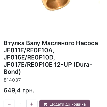
Втулка Валу Масляного Насоса
JF011E/RE0F10A,
JF016E/RE0F10D,
JF017E/RE0F10E 12-UP (Dura-
Bond)
814037
649,4
грн.
Додати до кошика